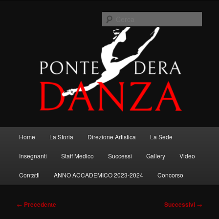
Vai
Se mi chiedessero quando smetterò di danzare, risponderei "quando
al
smetterò di vivere" ….. R. Nureyev.
Cerca
contenuto
principale
Menu
Home
La Storia
Direzione Artistica
La Sede
principale
Insegnanti
Staff Medico
Successi
Gallery
Video
Contatti
ANNO ACCADEMICO 2023-2024
Concorso
Navigazione
←
Precedente
Successivi
→
articolo