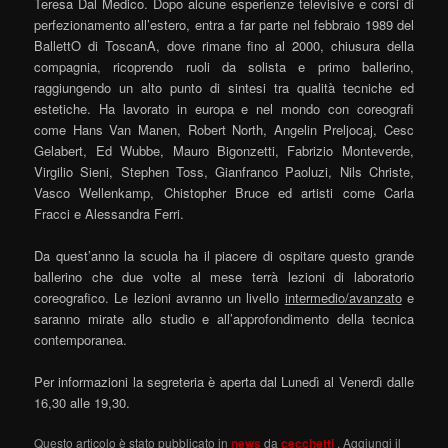
Teresa Dal Medico. Dopo alcune esperienze televisive e corsi di
perfezionamento all’estero, entra a far parte nel febbraio 1989 del
BallettO di ToscanA, dove rimane fino al 2000, chiusura della
compagnia, ricoprendo ruoli da solista e primo ballerino,
raggiungendo un alto punto di sintesi tra qualità tecniche ed
estetiche. Ha lavorato in europa e nel mondo con coreografi
come Hans Van Manen, Robert North, Angelin Preljocaj, Cesc
Gelabert, Ed Wubbe, Mauro Bigonzetti, Fabrizio Monteverde,
Virgilio Sieni, Stephen Toss, Gianfranco Paoluzi, Nils Christe,
Vasco Wellenkamp, Chistopher Bruce ed artisti come Carla
Fracci e Alessandra Ferri.
Da quest’anno la scuola ha il piacere di ospitare questo grande
ballerino che due volte al mese terrà lezioni di laboratorio
coreografico. Le lezioni avranno un livello
intermedio/avanzato
e
saranno mirate allo studio e all’approfondimento della tecnica
contemporanea.
Per informazioni la segreteria è aperta dal Lunedì al Venerdì dalle
16,30 alle 19,30.
Questo articolo è stato pubblicato in
news
da
cecchetti
. Aggiungi il