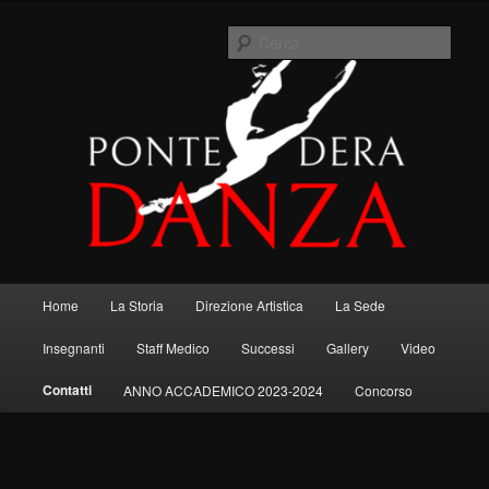
Vai
Se mi chiedessero quando smetterò di danzare, risponderei "quando
al
smetterò di vivere" ….. R. Nureyev.
Cerca
contenuto
principale
Menu
Home
La Storia
Direzione Artistica
La Sede
principale
Insegnanti
Staff Medico
Successi
Gallery
Video
Contatti
ANNO ACCADEMICO 2023-2024
Concorso