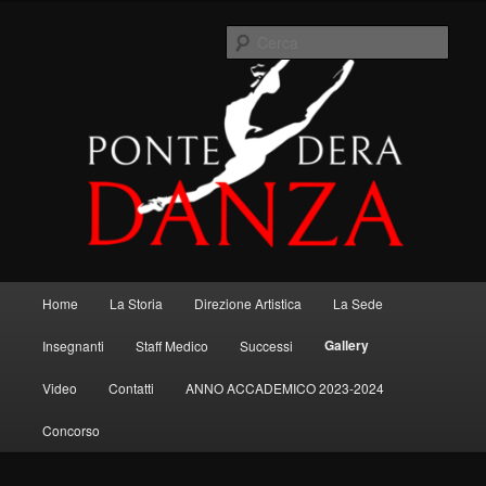
Vai
Se mi chiedessero quando smetterò di danzare, risponderei "quando
al
smetterò di vivere" ….. R. Nureyev.
Cerca
contenuto
principale
Menu
Home
La Storia
Direzione Artistica
La Sede
principale
Gallery
Insegnanti
Staff Medico
Successi
Video
Contatti
ANNO ACCADEMICO 2023-2024
Concorso