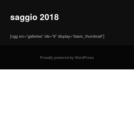
saggio 2018
[ngg src=”galleries” ids=”9″ display=”basic_thumbnail”]
Proudly powered by WordPress